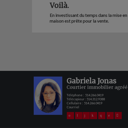
Voilà.
En investissant du temps dans la mise en
maison est prête pour la vente.
Gabriela Jonas
Courtier immobilier agréé
Téléphone :
514.266.0419
Télécopieur : 514.312.9388
Cellulaire :
514.266.0419
Courriel