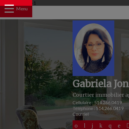
UA-108930391-1
Menu
Gabriela Jo
Courtier immobilier a
Cellulaire :
514.266.0419
Téléphone :
514.266.0419
Courriel