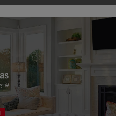
nas
gréé